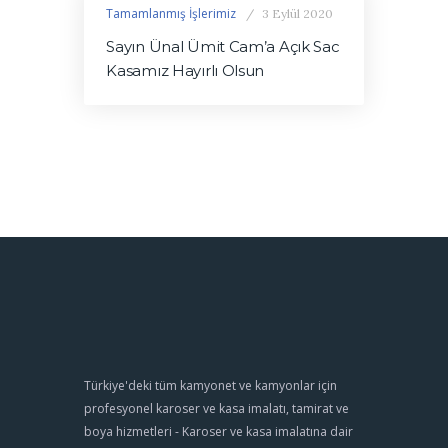
Tamamlanmış İşlerimiz
3 Eylül 2020
Sayın Ünal Ümit Cam’a Açık Sac
Kasamız Hayırlı Olsun
Türkiye'deki tüm kamyonet ve kamyonlar için
profesyonel karoser ve kasa imalatı, tamirat ve
boya hizmetleri - Karoser ve kasa imalatına dair